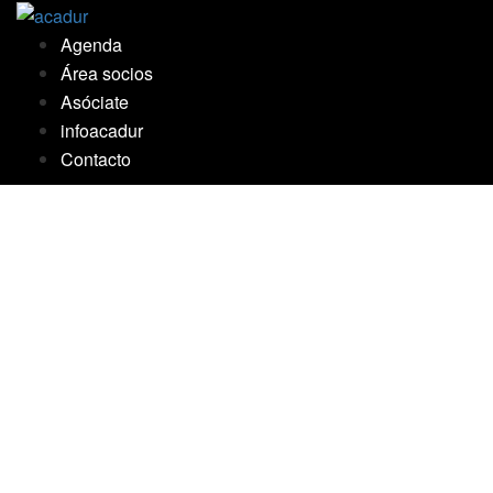
Saltar
al
Agenda
contenido
Área socios
Asóciate
infoacadur
Contacto