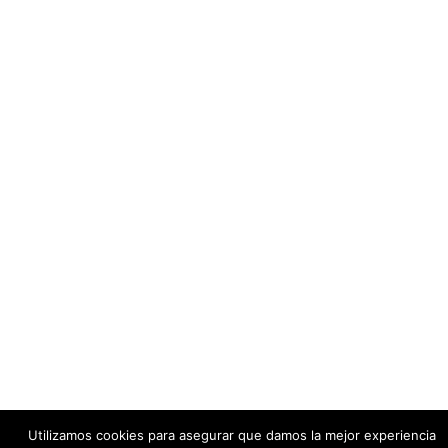
Administraciones
Universidades
Colegios profesionales
Asociaciones / Organizaciones
Boletines oficiales
Buscar:
© 2026 acadur. Funciona gracias a
Sydney
Utilizamos cookies para asegurar que damos la mejor experiencia