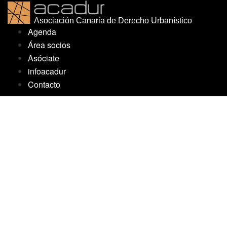
Saltar
al
Agenda
contenido
Área socios
Asóciate
infoacadur
Contacto