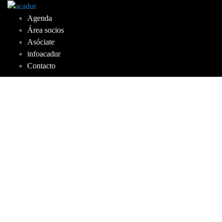
Saltar
al
Agenda
contenido
Área socios
Asóciate
infoacadur
Contacto