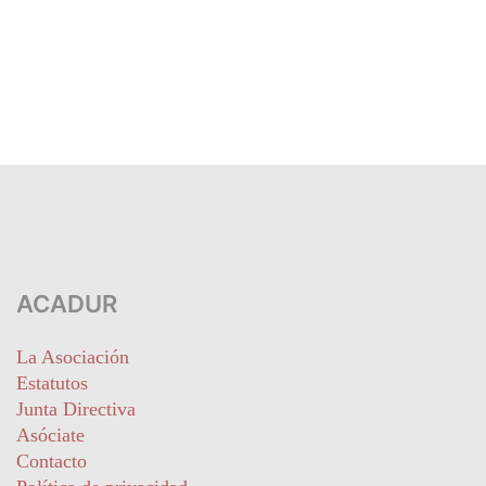
ACADUR
La Asociación
Estatutos
Junta Directiva
Asóciate
Contacto