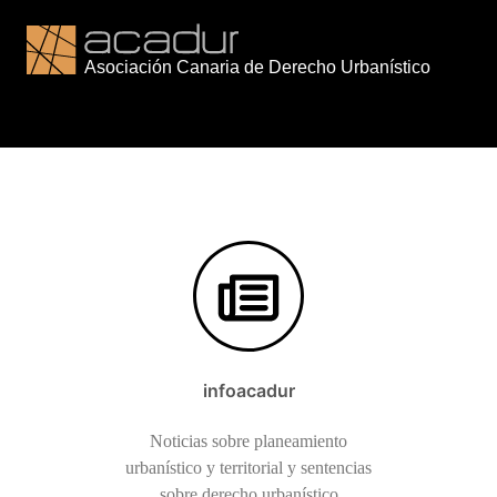
Saltar
al
contenido
infoacadur
Noticias sobre planeamiento
urbanístico y territorial y sentencias
sobre derecho urbanístico