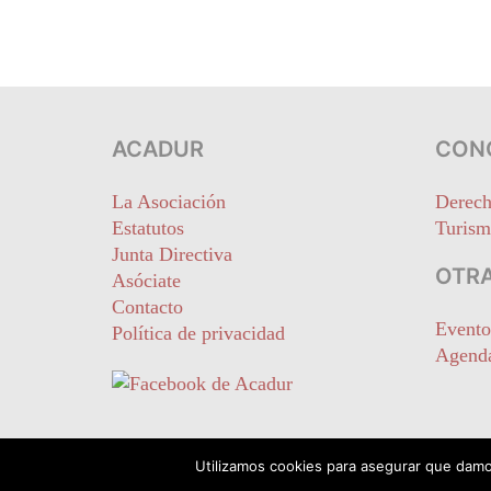
ACADUR
CON
La Asociación
Derech
Estatutos
Turism
Junta Directiva
OTRA
Asóciate
Contacto
Evento
Política de privacidad
Agend
Utilizamos cookies para asegurar que damos