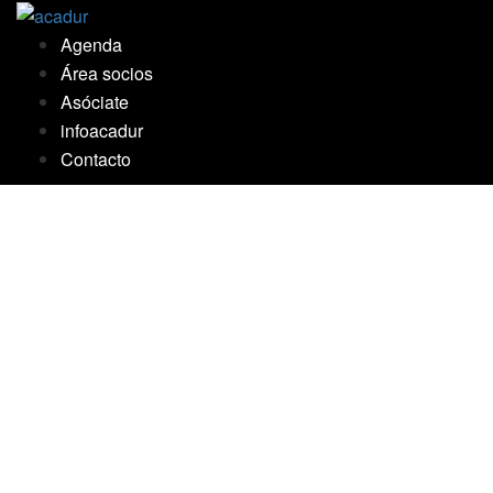
Saltar
al
Agenda
contenido
Área socios
Asóciate
infoacadur
Contacto