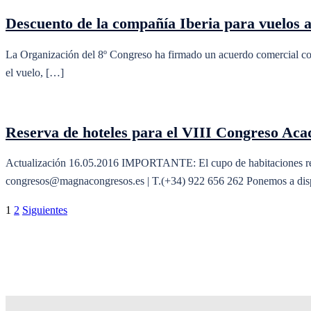
Descuento de la compañía Iberia para vuelos a
La Organización del 8º Congreso ha firmado un acuerdo comercial con I
el vuelo, […]
Reserva de hoteles para el VIII Congreso Aca
Actualización 16.05.2016 IMPORTANTE: El cupo de habitaciones reserv
congresos@magnacongresos.es | T.(+34) 922 656 262 Ponemos a dispo
Paginación
1
2
Siguientes
de
entradas