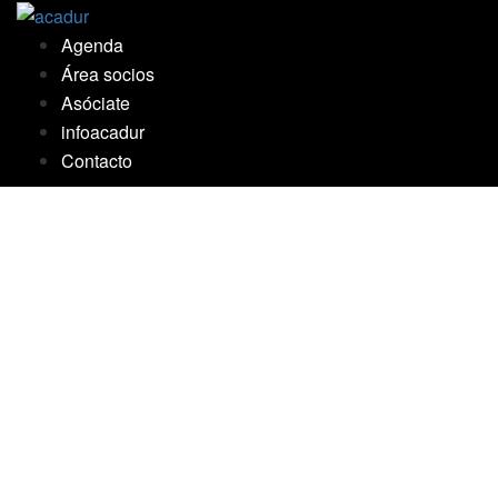
Saltar
al
Agenda
contenido
Área socios
Asóciate
infoacadur
Contacto