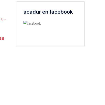
acadur en facebook
13 >
es