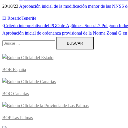
20/10/23
Aprobación inicial de la modificación menor de las NNSS d
El Rosario
Tenerife
Navegación
Criterio interpretativo del PGO de Agüimes. Suco-I-7 Polígono Indus
de
Aprobación inicial de ordenanza provisional de la Norma Zonal G en 
entradas
Buscar:
BOE España
BOC Canarias
BOP Las Palmas