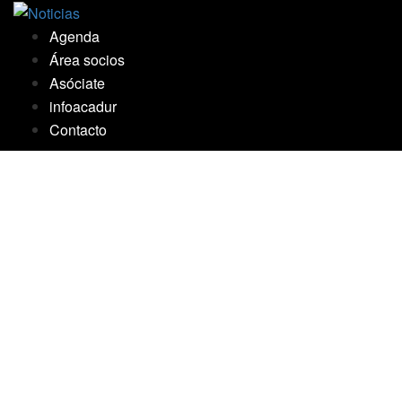
Saltar
al
Agenda
contenido
Área socios
Asóciate
infoacadur
Contacto