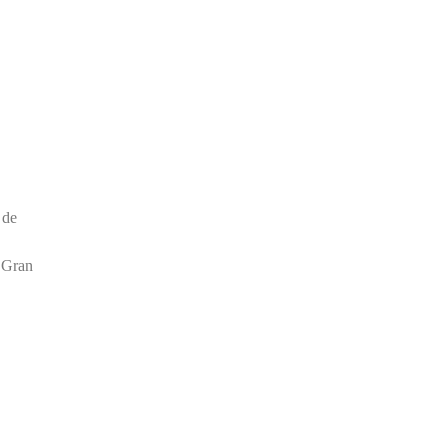
 de
e Gran