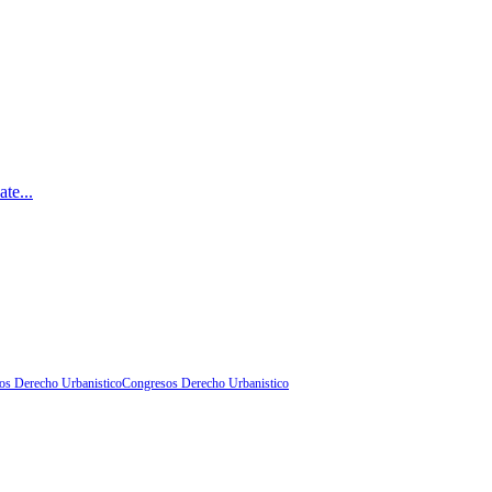
te...
os Derecho Urbanistico
Congresos Derecho Urbanistico