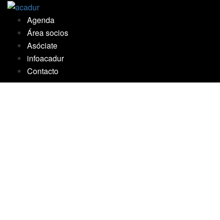
Saltar
al
Agenda
contenido
Área socios
Asóciate
infoacadur
Contacto