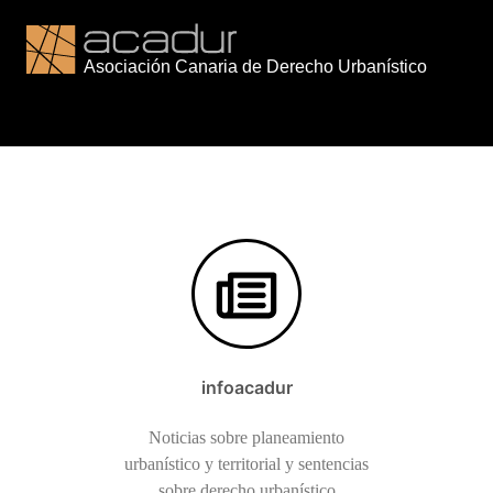
Saltar
al
contenido
infoacadur
Noticias sobre planeamiento
urbanístico y territorial y sentencias
sobre derecho urbanístico