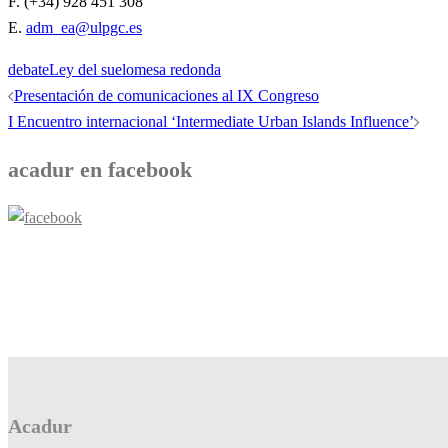
F. (+34) 928 451 308
E.
adm_ea@ulpgc.es
debate
Ley del suelo
mesa redonda
Navegación
Presentación de comunicaciones al IX Congreso
de
I Encuentro internacional ‘Intermediate Urban Islands Influence’
entradas
acadur en facebook
Acadur