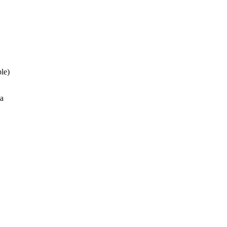
le)
ia