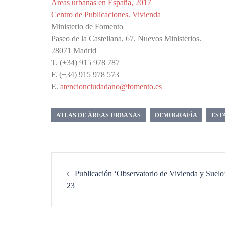
Áreas urbanas en España, 2017
Centro de Publicaciones. Vivienda
Ministerio de Fomento
Paseo de la Castellana, 67. Nuevos Ministerios.
28071 Madrid
T. (+34) 915 978 787
F. (+34) 915 978 573
E.
atencionciudadano@fomento.es
ATLAS DE ÁREAS URBANAS
DEMOGRAFÍA
EST
Navegación
de
Publicación ‘Observatorio de Vivienda y Suelo’
entradas
23