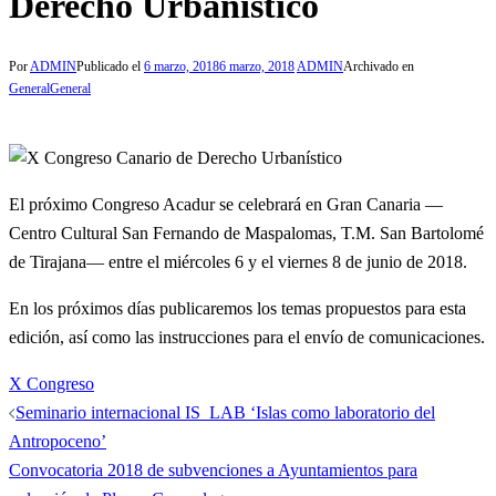
Derecho Urbanístico
Por
ADMIN
Publicado el
6 marzo, 2018
6 marzo, 2018
ADMIN
Archivado en
General
General
El próximo Congreso Acadur se celebrará en Gran Canaria —
Centro Cultural San Fernando de Maspalomas, T.M. San Bartolomé
de Tirajana— entre el miércoles 6 y el viernes 8 de junio de 2018.
En los próximos días publicaremos los temas propuestos para esta
edición, así como las instrucciones para el envío de comunicaciones.
X Congreso
Navegación
Seminario internacional IS_LAB ‘Islas como laboratorio del
de
Antropoceno’
entradas
Convocatoria 2018 de subvenciones a Ayuntamientos para