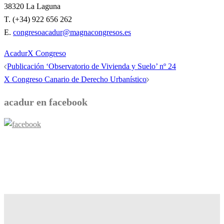
38320 La Laguna
T. (+34) 922 656 262
E.
congresoacadur@magnacongresos.es
Acadur
X Congreso
Navegación
Publicación ‘Observatorio de Vivienda y Suelo’ nº 24
de
X Congreso Canario de Derecho Urbanístico
entradas
acadur en facebook