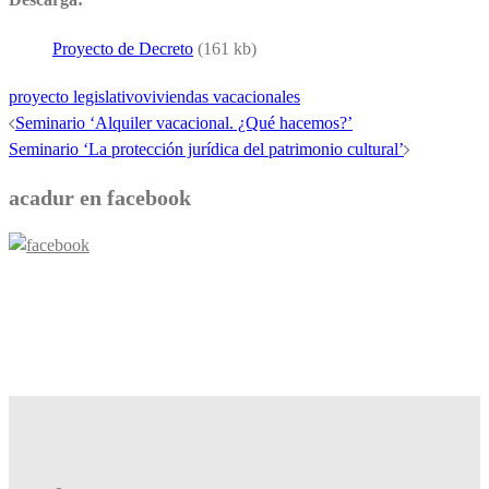
Proyecto de Decreto
(161 kb)
proyecto legislativo
viviendas vacacionales
Navegación
Seminario ‘Alquiler vacacional. ¿Qué hacemos?’
Seminario ‘La protección jurídica del patrimonio cultural’
de
entradas
acadur en facebook