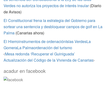
Verdes no autoriza los proyectos de interés insular
(Diario
de Avisos)
El Constitucional frena la estrategia del Gobierno para
sortear una sentencia y desbloquear campos de golf en La
Palma
(Canarias ahora)
El Hierro
instrumentos de ordenación
Islas Verdes
La
Gomera
La Palma
ordenación del turismo
Navegación
Mesa redonda ‘Recuperar el Guiniguada’
de
Actualización del Código de la Vivienda de Canarias
entradas
acadur en facebook