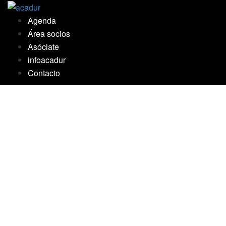
Saltar
al
Agenda
contenido
Área socios
Asóciate
infoacadur
Contacto