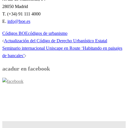
28050 Madrid
T. (+34) 91 111 4000
E.
info@boe.es
Códigos BOE
códigos de urbanismo
Navegación
Actualización del Código de Derecho Urbanístico Estatal
de
Seminario internacional Uniscape en Route ‘Habitando en paisajes
entradas
de bancales’
acadur en facebook