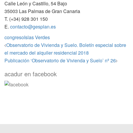
Calle León y Castillo, 54 Bajo
35003 Las Palmas de Gran Canaria
T. (+34) 928 301 150
E.
contacto@gesplan.es
congreso
Islas Verdes
Navegación
Observatorio de Vivienda y Suelo. Boletín especial sobre
de
el mercado del alquiler residencial 2018
entradas
Publicación ‘Observatorio de Vivienda y Suelo’ nº 26
acadur en facebook