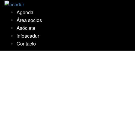
Saltar
al
Agenda
contenido
Área socios
Asóciate
infoacadur
Contacto