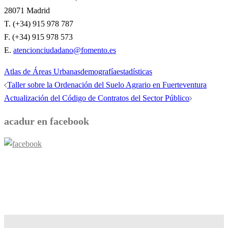
28071 Madrid
T. (+34) 915 978 787
F. (+34) 915 978 573
E.
atencionciudadano@fomento.es
Atlas de Áreas Urbanas
demografía
estadísticas
Navegación
Taller sobre la Ordenación del Suelo Agrario en Fuerteventura
de
Actualización del Código de Contratos del Sector Público
entradas
acadur en facebook