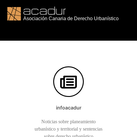
Saltar
al
contenido
infoacadur
Noticias sobre planeamiento
urbanístico y territorial y sentencias
sobre derecho urbanístico