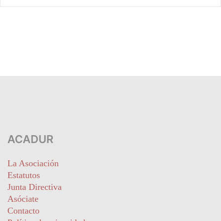
ACADUR
La Asociación
Estatutos
Junta Directiva
Asóciate
Contacto