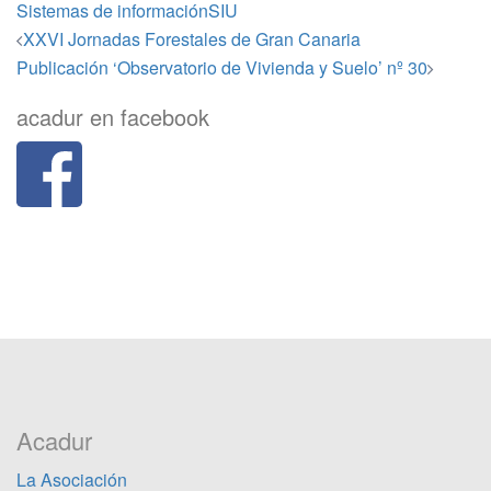
Sistemas de información
SIU
Navegación
XXVI Jornadas Forestales de Gran Canaria
de
Publicación ‘Observatorio de Vivienda y Suelo’ nº 30
entradas
acadur en facebook
Acadur
La Asociación