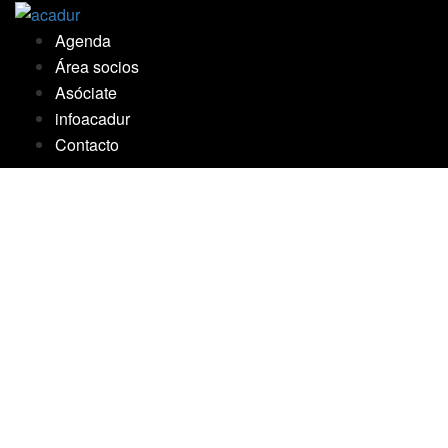
Saltar
al
Agenda
contenido
Área socios
Asóciate
infoacadur
Contacto