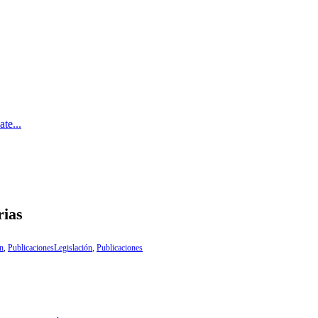
te...
rias
ón
,
Publicaciones
Legislación
,
Publicaciones