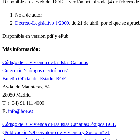
Disponible en la web del BOE la versión actualizada (4 de febrero d
Nota de autor
Decreto-Legislativo 1/2009
, de 21 de abril, por el que se apr
Disponible en versión pdf y ePub
Más información:
Código de la Vivienda de las Islas Canarias
Colección ‘Códigos electrónicos’
Boletín Oficial del Estado, BOE
Avda. de Manoteras, 54
28050 Madrid
T. (+34) 91 111 4000
E.
info@boe.es
Código de la Vivienda de las Islas Canarias
Códigos BOE
Navegación
Publicación ‘Observatorio de Vivienda y Suelo’ nº 31