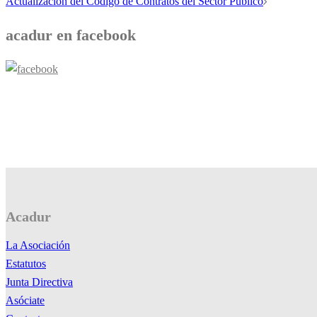
de
Actualización del Código de Contratos del Sector Público
entradas
acadur en facebook
Acadur
La Asociación
Estatutos
Junta Directiva
Asóciate