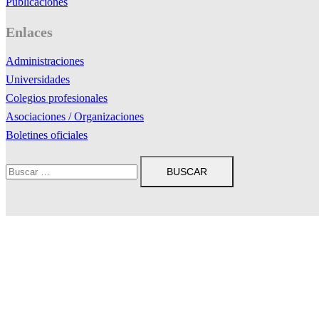
Publicaciones
Enlaces
Administraciones
Universidades
Colegios profesionales
Asociaciones / Organizaciones
Boletines oficiales
Buscar:
© 2026 acadur. Funciona gracias a
Sydney
Utilizamos cookies para asegurar que damos la mejor experiencia al us