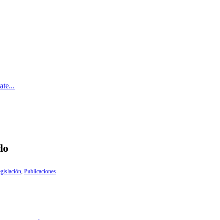
te...
do
gislación
,
Publicaciones