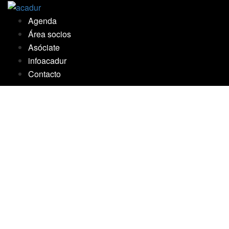
Saltar
al
Agenda
contenido
Área socios
Asóciate
infoacadur
Contacto