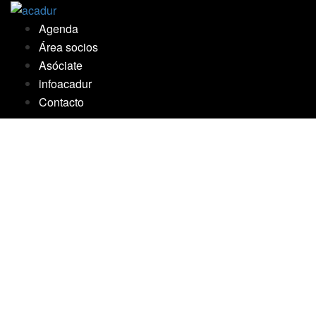
Saltar
al
Agenda
contenido
Área socios
Asóciate
infoacadur
Contacto