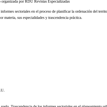
ico organizada por RDU Revistas Especializadas
s informes sectoriales en el proceso de planificar la ordenación del terri
r materia, sus especialidades y trascendencia práctica.
.U.
l suelo. Trascendencia de los informes sectoriales en el planeamiento u