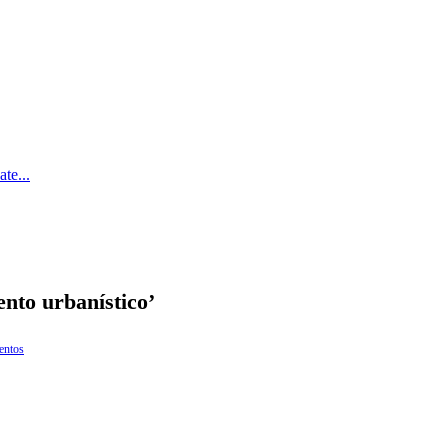
te...
ento urbanístico’
entos