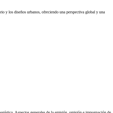
torio y los diseños urbanos, ofreciendo una perspectiva global y una
rbanístico. Aspectos generales de la emisión, omisión e impugnación de