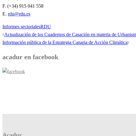
F. (+34) 915 041 558
E.
rdu@rdu.es
Informes sectoriales
RDU
Navegación
Actualización de los Cuadernos de Casación en materia de Urbani
de
Información pública de la Estrategia Canaria de Acción Climática
entradas
acadur en facebook
Acadur