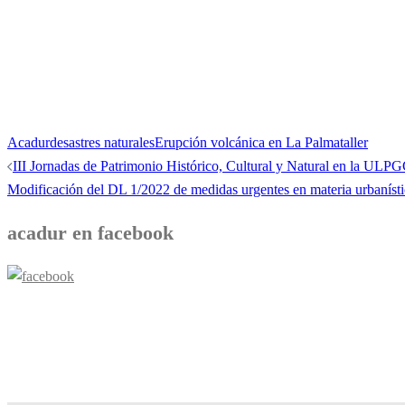
Acadur
desastres naturales
Erupción volcánica en La Palma
taller
Navegación
III Jornadas de Patrimonio Histórico, Cultural y Natural en la ULP
de
Modificación del DL 1/2022 de medidas urgentes en materia urbanísti
entradas
acadur en facebook