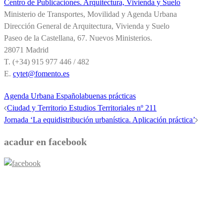
Centro de Publicaciones. Arquitectura, Vivienda y Suelo
Ministerio de Transportes, Movilidad y Agenda Urbana
Dirección General de Arquitectura, Vivienda y Suelo
Paseo de la Castellana, 67. Nuevos Ministerios.
28071 Madrid
T. (+34) 915 977 446 / 482
E.
cytet@fomento.es
Agenda Urbana Española
buenas prácticas
Navegación
Ciudad y Territorio Estudios Territoriales nº 211
Jornada ‘La equidistribución urbanística. Aplicación práctica’
de
entradas
acadur en facebook