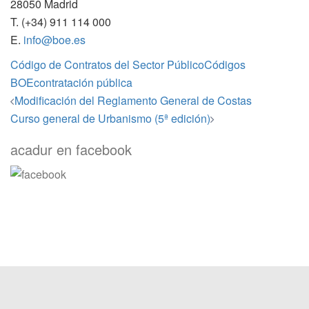
28050 Madrid
T. (+34) 911 114 000
E.
info@boe.es
Código de Contratos del Sector Público
Códigos
BOE
contratación pública
Navegación
Modificación del Reglamento General de Costas
de
Curso general de Urbanismo (5ª edición)
entradas
acadur en facebook