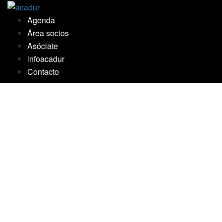
Saltar
al
Agenda
contenido
Área socios
Asóciate
infoacadur
Contacto