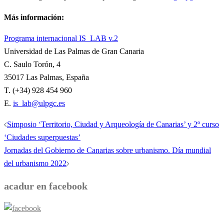
Más información:
Programa internacional IS_LAB v.2
Universidad de Las Palmas de Gran Canaria
C. Saulo Torón, 4
35017 Las Palmas, España
T. (+34) 928 454 960
E.
is_lab@ulpgc.es
Navegación
Simposio ‘Territorio, Ciudad y Arqueología de Canarias’ y 2º curso
de
‘Ciudades superpuestas’
entradas
Jornadas del Gobierno de Canarias sobre urbanismo. Día mundial
del urbanismo 2022
acadur en facebook