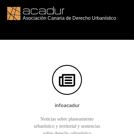
Saltar
al
contenido
infoacadur
Noticias sobre planeamiento
urbanístico y territorial y sentencias
sobre derecho urbanístico