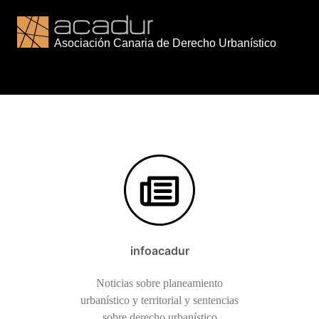
Saltar
al
contenido
infoacadur
Noticias sobre planeamiento
urbanístico y territorial y sentencias
sobre derecho urbanístico