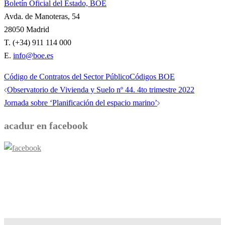
Boletín Oficial del Estado, BOE
Avda. de Manoteras, 54
28050 Madrid
T. (+34) 911 114 000
E.
info@boe.es
Código de Contratos del Sector Público
Códigos BOE
Navegación
Observatorio de Vivienda y Suelo nº 44. 4to trimestre 2022
de
Jornada sobre ‘Planificación del espacio marino’
entradas
acadur en facebook