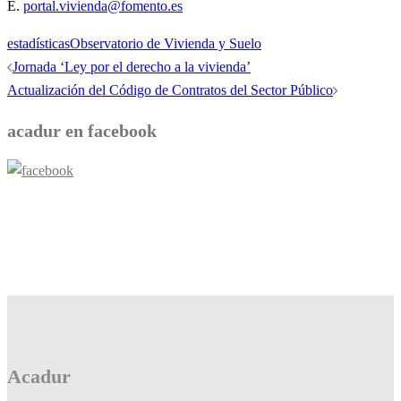
E.
portal.vivienda@fomento.es
estadísticas
Observatorio de Vivienda y Suelo
Navegación
Jornada ‘Ley por el derecho a la vivienda’
de
Actualización del Código de Contratos del Sector Público
entradas
acadur en facebook
Acadur