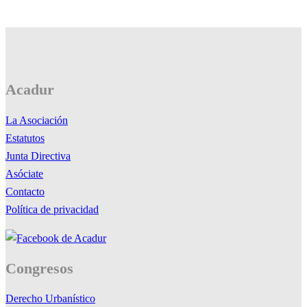
Acadur
La Asociación
Estatutos
Junta Directiva
Asóciate
Contacto
Política de privacidad
Congresos
Derecho Urbanístico