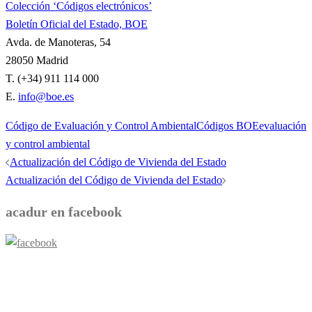
Colección ‘Códigos electrónicos’
Boletín Oficial del Estado, BOE
Avda. de Manoteras, 54
28050 Madrid
T. (+34) 911 114 000
E.
info@boe.es
Código de Evaluación y Control Ambiental
Códigos BOE
evaluación
y control ambiental
Navegación
Actualización del Código de Vivienda del Estado
de
Actualización del Código de Vivienda del Estado
entradas
acadur en facebook