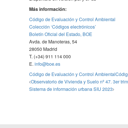
Más información:
Código de Evaluación y Control Ambiental
Colección ‘Códigos electrónicos’
Boletín Oficial del Estado, BOE
Avda. de Manoteras, 54
28050 Madrid
T. (+34) 911 114 000
E.
info@boe.es
Código de Evaluación y Control Ambiental
Códi
Navegación
Observatorio de Vivienda y Suelo nº 47. 3er tri
de
Sistema de información urbana SIU 2023
entradas