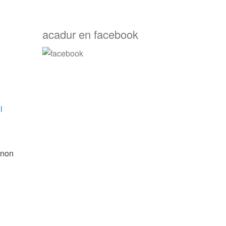
acadur en facebook
l
anon