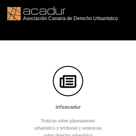
Saltar
al
contenido
infoacadur
Noticias sobre planeamiento
urbanístico y territorial y sentencias
sobre derecho urbanístico