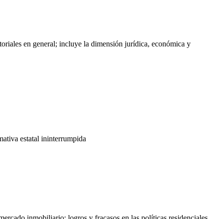
itoriales en general; incluye la dimensión jurídica, económica y
ativa estatal ininterrumpida
mercado inmobiliario: logros y fracasos en las políticas residenciales