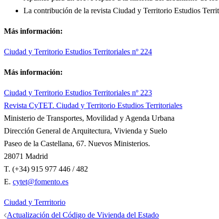
La contribución de la revista Ciudad y Territorio Estudios Terri
Más información:
Ciudad y Territorio Estudios Territoriales nº 224
Más información:
Ciudad y Territorio Estudios Territoriales nº 223
Revista CyTET. Ciudad y Territorio Estudios Territoriales
Ministerio de Transportes, Movilidad y Agenda Urbana
Dirección General de Arquitectura, Vivienda y Suelo
Paseo de la Castellana, 67. Nuevos Ministerios.
28071 Madrid
T. (+34) 915 977 446 / 482
E.
cytet@fomento.es
Ciudad y Terrritorio
Navegación
Actualización del Código de Vivienda del Estado