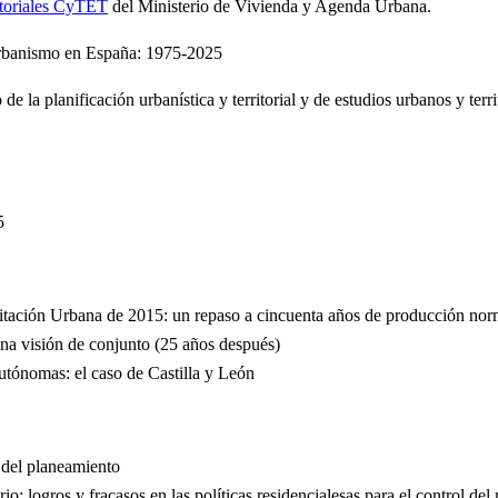
ritoriales CyTET
del Ministerio de Vivienda y Agenda Urbana.
urbanismo en España: 1975-2025
de la planificación urbanística y territorial y de estudios urbanos y terr
5
itación Urbana de 2015: un repaso a cincuenta años de producción norm
una visión de conjunto (25 años después)
autónomas: el caso de Castilla y León
 del planeamiento
o: logros y fracasos en las políticas residencialesas para el control del 