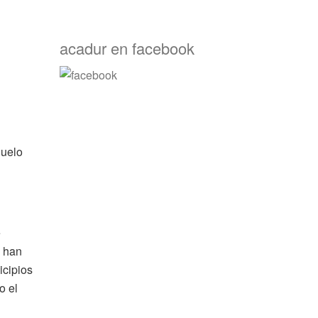
acadur en facebook
Suelo
e
e han
icipios
o el