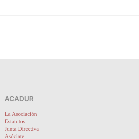
ACADUR
La Asociación
Estatutos
Junta Directiva
Asóciate