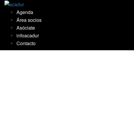
Saltar
al
Agenda
contenido
Área socios
Asóciate
infoacadur
Contacto