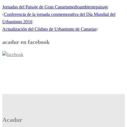
Jornadas del Paisaje de Gran Canaria
medioambiente
paisaje
Navegación
Conferencia de la jornada conmemorativa del Día Mundial del
de
Urbanismo 2016
entradas
Actualización del Código de Urbanismo de Canarias
acadur en facebook
Acadur