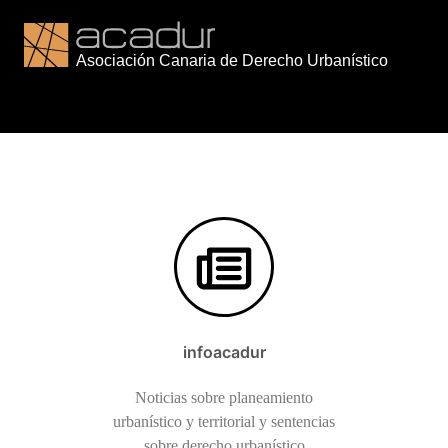
Saltar
al
contenido
infoacadur
Noticias sobre planeamiento
urbanístico y territorial y sentencias
sobre derecho urbanístico